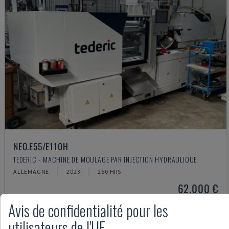
NEO.E55/E110H
TEDERIC - MACHINE DE MOULAGE PAR INJECTION HYDRAULIQUE
ALLEMAGNE
2023
260 HRS
62.000 €
Avis de confidentialité pour les
utilisateurs de l'UE