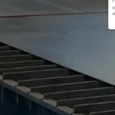
l
p
d