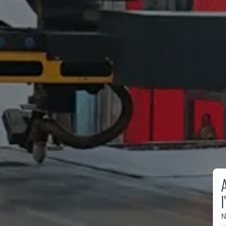
A
l
N