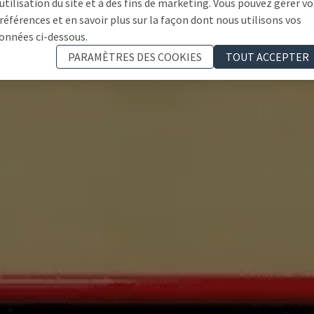
'utilisation du site et à des fins de marketing. Vous pouvez gérer vo
références et en savoir plus sur la façon dont nous utilisons vos
onnées ci-dessous.
PARAMÈTRES DES COOKIES
TOUT ACCEPTER