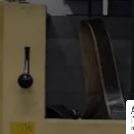
A
l
N