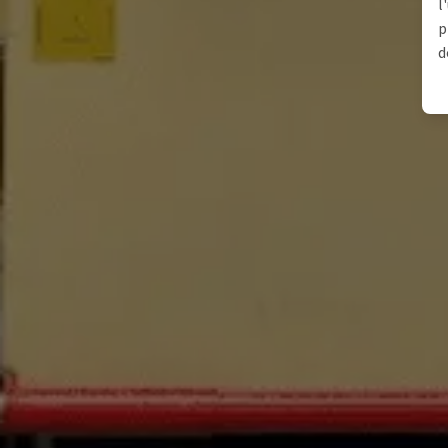
l
p
d