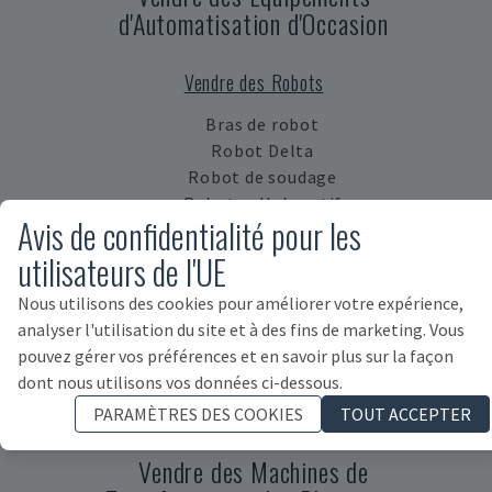
d'Automatisation d'Occasion
Vendre des Robots
Bras de robot
Robot Delta
Robot de soudage
Robot collaboratif
Avis de confidentialité pour les
Robot portique
utilisateurs de l'UE
Vendre d'Autres Équipements d'Automatisation
Nous utilisons des cookies pour améliorer votre expérience,
analyser l'utilisation du site et à des fins de marketing. Vous
Système d'automatisation
pouvez gérer vos préférences et en savoir plus sur la façon
Système de manutention de palettes
dont nous utilisons vos données ci-dessous.
Système de manutention des pièces
Autres équipements d'automatisation
PARAMÈTRES DES COOKIES
TOUT ACCEPTER
Vendre des Machines de