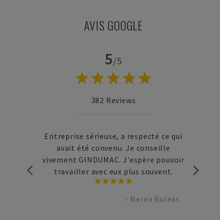
AVIS GOOGLE
5
/5
382
Reviews
 machine
Entreprise sérieuse, a respecté ce qui
Ser
uis les
avait été convenu. Je conseille
rapi
à la
vivement GINDUMAC. J'espère pouvoir
été 
travailler avec eux plus souvent.
nbrand
-
Nerea Boleas