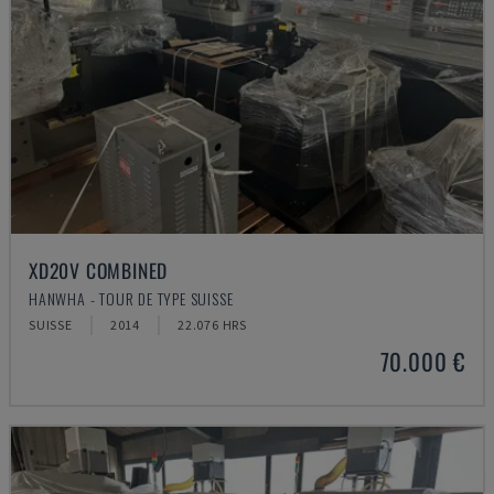
XD20V COMBINED
HANWHA - TOUR DE TYPE SUISSE
SUISSE
2014
22.076 HRS
70.000 €