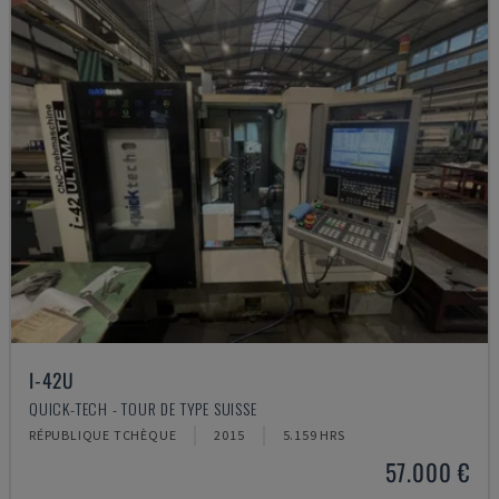
I-42U
QUICK-TECH - TOUR DE TYPE SUISSE
RÉPUBLIQUE TCHÈQUE
2015
5.159 HRS
57.000 €