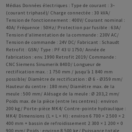
Médias Données électriques : Type de courant : 3~
(courant triphasé)/ Charge connectée : 30 kVA/
Tension de fonctionnement : 400V/ Courant nominal :
40A/ Fréquence : 50Hz/ Protection par fusible : 63A/
Tension d'alimentation de la commande : 230V AC/
Tension de commande : 24V DC/ Fabricant : Schaudt
Retrofit : GSN/ Type : PF 43 U 1750/ Année de
fabrication : env. 1990 Retrofit 2019/ Commande :
CNC Siemens Sinumerik 840D/ Longueur de
rectification max. : 1 750 mm / jusqu'à 1 840 mm
possible/ Diamètre de rectification : Ø 6 - Ø359 mm/
Hauteur du centre : 180 mm/ Diamètre max. de la
meule : 500 mm/ Alésage de la meule : Ø 203,2 mm/
Poids max. de la pièce (entre les centres) : environ
200 kg/ Porte-pièce MK4/ Contre-pointe hydraulique :
MK4/ Dimensions (L × L × H) : environ 6 700 × 2 500 × 2
400 mm + bassin de refroidissement 2 300 × 1 200 × 0
900 mm/ Poids : environ 8 500 kg/ Puissance totale