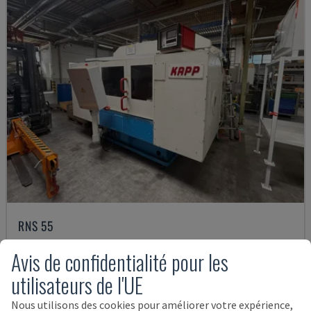
RNS 55
KAPP - RECTIFIEUSE CYLINDRIQUE
Avis de confidentialité pour les
ALLEMAGNE
2005
utilisateurs de l'UE
35.000 €
Nous utilisons des cookies pour améliorer votre expérience,