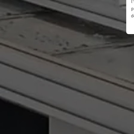
l
p
d