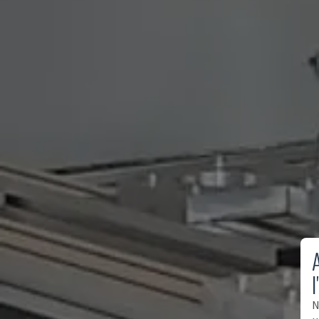
A
l
N