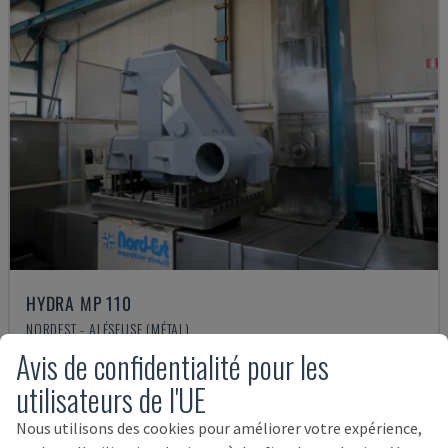
HYDRA MP 110
NORDEST - ALÉSEUSE (MÉTAL)
Avis de confidentialité pour les
ITALIE
2005
50.000 €
utilisateurs de l'UE
Nous utilisons des cookies pour améliorer votre expérience,