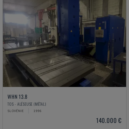
WHN 13.8
TOS - ALÉSEUSE (MÉTAL)
SLOVÉNIE
1996
140.000 €