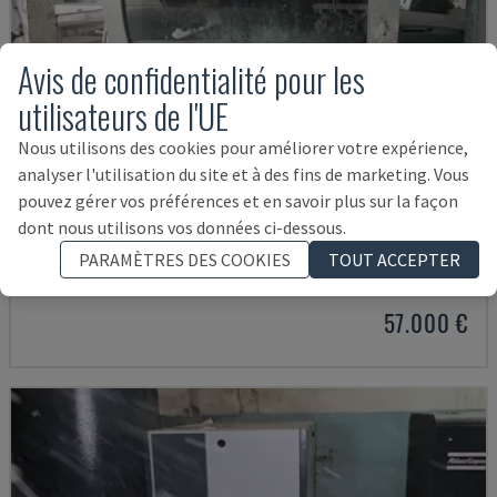
Avis de confidentialité pour les
utilisateurs de l'UE
Nous utilisons des cookies pour améliorer votre expérience,
analyser l'utilisation du site et à des fins de marketing. Vous
pouvez gérer vos préférences et en savoir plus sur la façon
dont nous utilisons vos données ci-dessous.
EASY 2000 D
CEFLA - AUTRES (BOIS)
PARAMÈTRES DES COOKIES
TOUT ACCEPTER
POLOGNE
2009
57.000 €