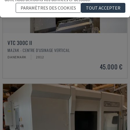
PARAMÈTRES DES COOKIES
TOUT ACCEPTER
VTC 300C II
MAZAK - CENTRE D'USINAGE VERTICAL
DANEMARK
2012
45.000 €