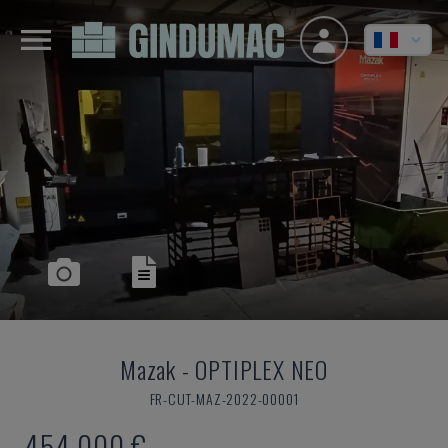
Mazak
-
OPTIPLEX NEO
FR-CUT-MAZ-2022-00001
454.000 €