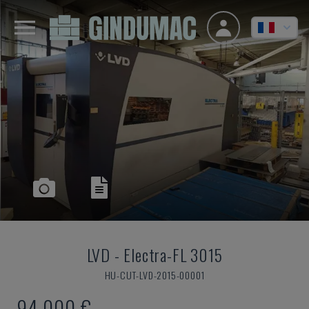
LVD
-
Electra-FL 3015
HU-CUT-LVD-2015-00001
94.000 €