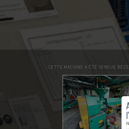
CETTE MACHINE A ÉTÉ VENDUE RÉC
A
l
N