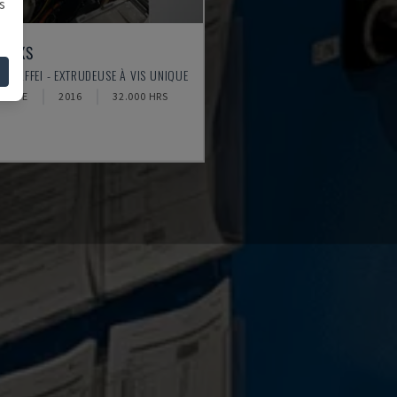
s
45 XS
S MAFFEI - EXTRUDEUSE À VIS UNIQUE
MAGNE
2016
32.000 HRS