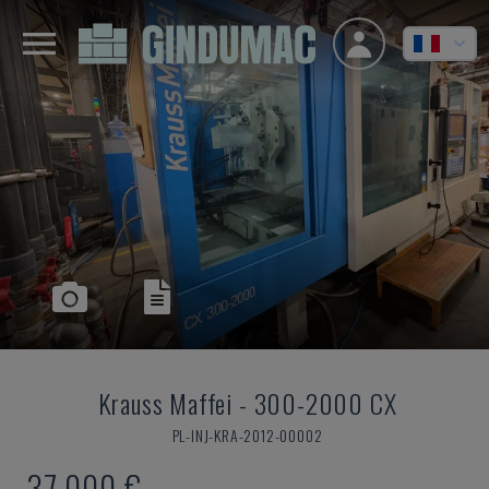
Krauss Maffei
-
300-2000 CX
PL-INJ-KRA-2012-00002
37.000 €