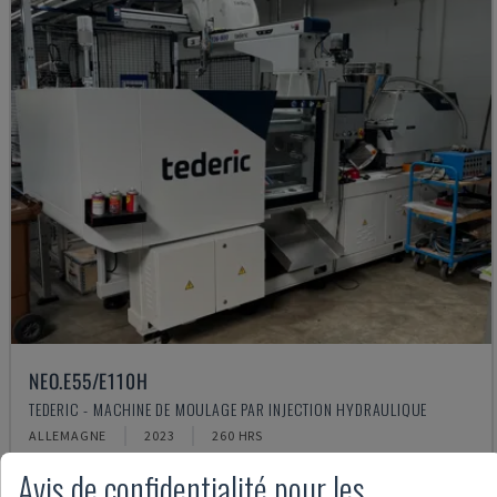
NEO.E55/E110H
TEDERIC - MACHINE DE MOULAGE PAR INJECTION HYDRAULIQUE
ALLEMAGNE
2023
260 HRS
62.000 €
Avis de confidentialité pour les