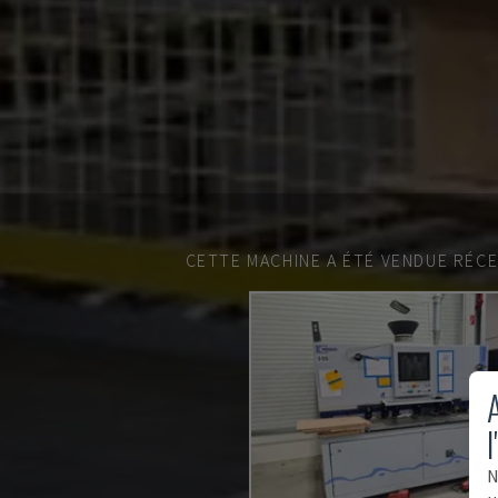
CETTE MACHINE A ÉTÉ VENDUE RÉC
A
l
N