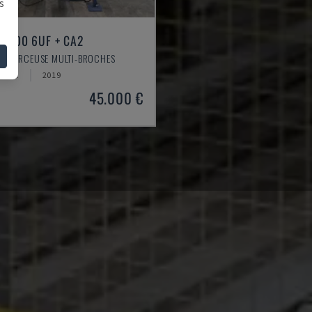
s
 1500 6UF + CA2
 - PERCEUSE MULTI-BROCHES
QUIE
2019
45.000 €