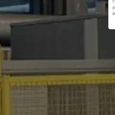
l
p
d