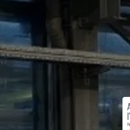
A
l
N