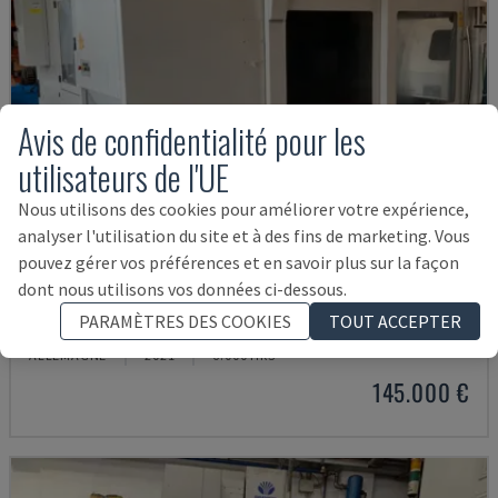
Avis de confidentialité pour les
utilisateurs de l'UE
Nous utilisons des cookies pour améliorer votre expérience,
analyser l'utilisation du site et à des fins de marketing. Vous
pouvez gérer vos préférences et en savoir plus sur la façon
dont nous utilisons vos données ci-dessous.
U5-1530
PARAMÈTRES DES COOKIES
TOUT ACCEPTER
SPINNER - CENTRE D'USINAGE VERTICAL
ALLEMAGNE
2021
6.000 HRS
145.000 €