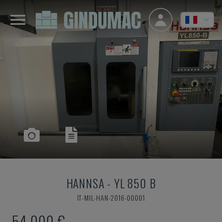
HANNSA
-
YL 850 B
IT-MIL-HAN-2016-00001
54.000 €