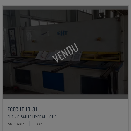
VENDU
ECOCUT 10-31
EHT - CISAILLE HYDRAULIQUE
BULGARIE
1997