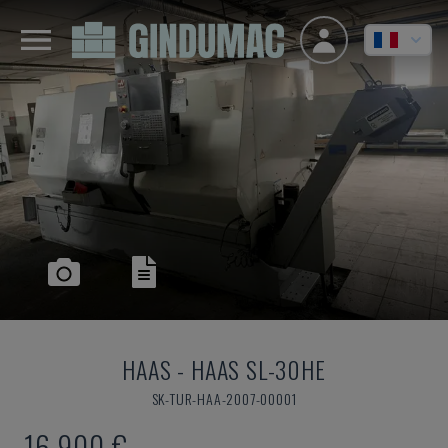
HAAS
-
HAAS SL-30HE
SK-TUR-HAA-2007-00001
16.900 €