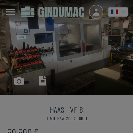
HAAS
-
VF-8
IT-MIL-HAA-2003-00001
59.500 €