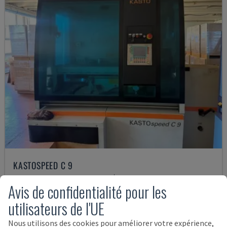
KASTOSPEED C 9
KASTO - SCIE CIRCULAIRE POUR MÉTAL
Avis de confidentialité pour les
ALLEMAGNE
2008
utilisateurs de l'UE
23.500 €
Nous utilisons des cookies pour améliorer votre expérience,