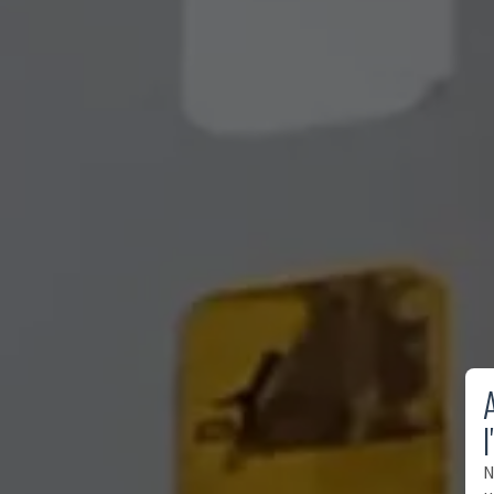
A
l
N