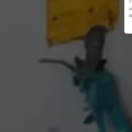
l
p
d