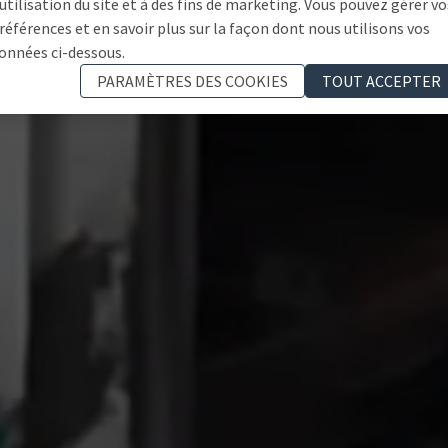
'utilisation du site et à des fins de marketing. Vous pouvez gérer vo
références et en savoir plus sur la façon dont nous utilisons vos
onnées ci-dessous.
PARAMÈTRES DES COOKIES
TOUT ACCEPTER