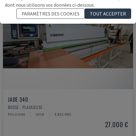
dont nous utilisons vos données ci-dessous.
PARAMÈTRES DES COOKIES
TOUT ACCEPTER
JADE 340
BIESSE - PLAQUEUSE
POLOGNE
2018
4.832 HRS
27.000 €