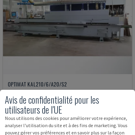
OPTIMAT KAL210/6/A20/S2
HOMAG - PLAQUEUSE
Avis de confidentialité pour les
ALLEMAGNE
2008
utilisateurs de l'UE
35.500 €
Nous utilisons des cookies pour améliorer votre expérience,
analyser l'utilisation du site et à des fins de marketing. Vous
pouvez gérer vos préférences et en savoir plus sur la façon