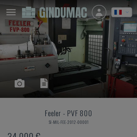
Feeler
-
PVF 800
SI-MIL-FEE-2012-00001
34.000 €