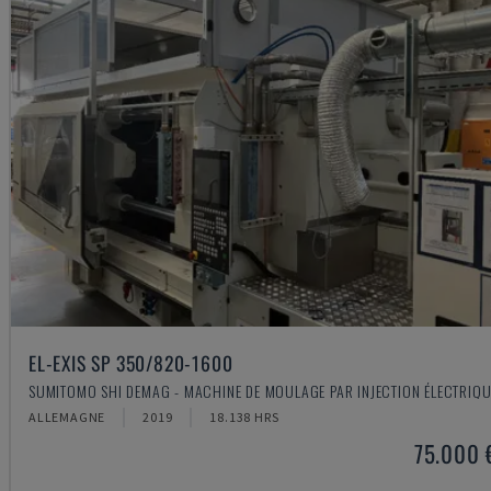
EL-EXIS SP 350/820-1600
SUMITOMO SHI DEMAG - MACHINE DE MOULAGE PAR INJECTION ÉLECTRIQU
ALLEMAGNE
2019
18.138 HRS
75.000 