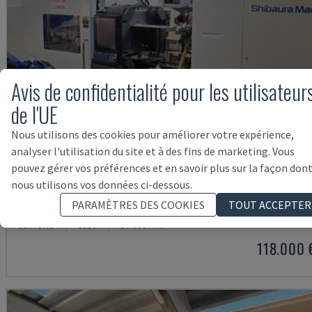
Avis de confidentialité pour les utilisateur
de l'UE
Nous utilisons des cookies pour améliorer votre expérience,
analyser l'utilisation du site et à des fins de marketing. Vous
pouvez gérer vos préférences et en savoir plus sur la façon don
nous utilisons vos données ci-dessous.
EC230SXIII-8A
PARAMÈTRES DES COOKIES
TOUT ACCEPTER
SHIBAURA - MACHINE DE MOULAGE PAR INJECTION ÉLECTRIQUE
ESPAGNE
2020
20.000 HRS
118.000 