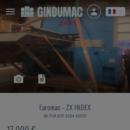
Euromac
-
ZX INDEX
DK-PUN-EUR-2004-00001
17.000 €