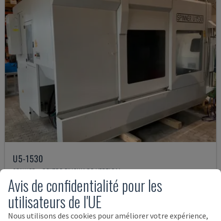
U5-1530
SPINNER - CENTRE D'USINAGE VERTICAL
Avis de confidentialité pour les
ALLEMAGNE
2021
6.000 HRS
utilisateurs de l'UE
145.000 €
Nous utilisons des cookies pour améliorer votre expérience,