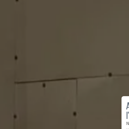
A
l
N