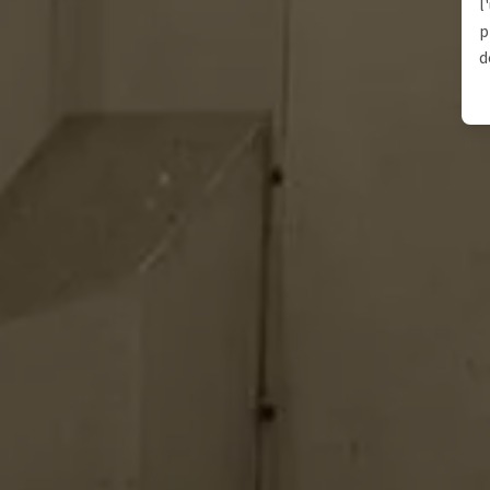
l
p
d