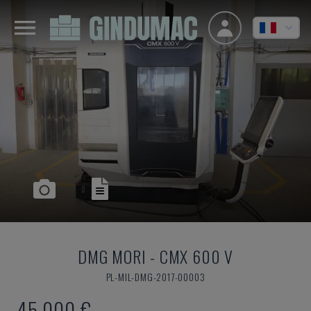
DMG MORI
-
CMX 600 V
PL-MIL-DMG-2017-00003
45.000 €