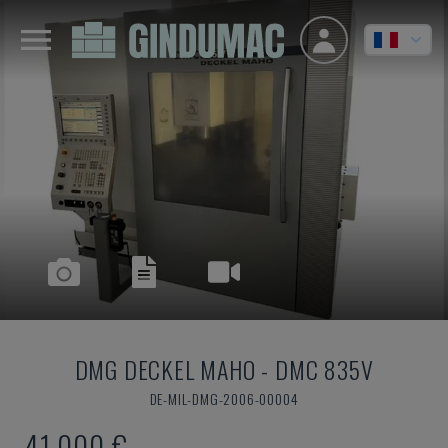
DMG DECKEL MAHO
-
DMC 835V
DE-MIL-DMG-2006-00004
41.000 €