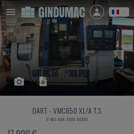
DART
-
VMC650 XL/A T.S
IT-MIL-DAR-2000-00001
17.000 €