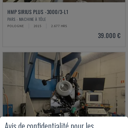
HMP SIRIUS PLUS -3000/3-L1
PARS - MACHINE À TÔLE
POLOGNE
2015
2.677 HRS
39.000 €
Avis de confidentialité pour les