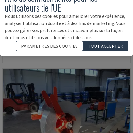
utilisateurs de l'UE
Nous utilisons des cookies pour améliorer votre expérience,
analyser l'utilisation du site et à des fins de marketing. Vous
FMU1
pouvez gérer vos préférences et en savoir plus sur la façon
WAFIOS - MACHINE À TÔLE
dont nous utilisons vos données ci-dessous.
SUISSE
2000
PARAMÈTRES DES COOKIES
TOUT ACCEPTER
31.500 €