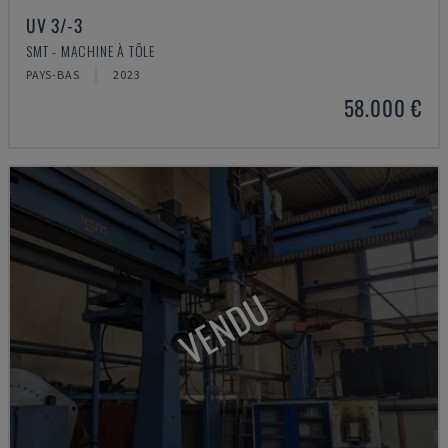
UV 3/-3
SMT - MACHINE À TÔLE
PAYS-BAS
2023
58.000 €
VENDU