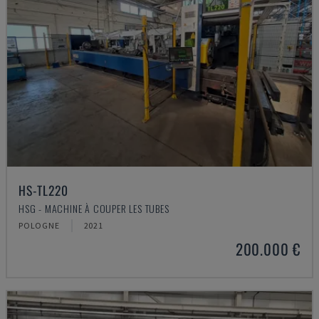
HS-TL220
HSG - MACHINE À COUPER LES TUBES
POLOGNE
2021
200.000 €