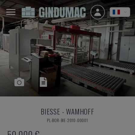
BIESSE
-
WAMHOFF
PL-BOR-BIE-2010-00001
50.000 €