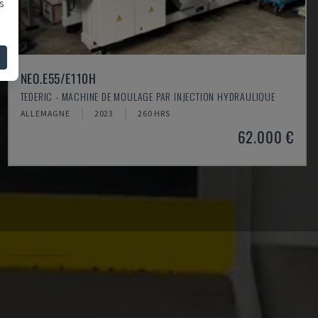
s
NEO.E55/E110H
TEDERIC - MACHINE DE MOULAGE PAR INJECTION HYDRAULIQUE
ALLEMAGNE
2023
260 HRS
62.000 €