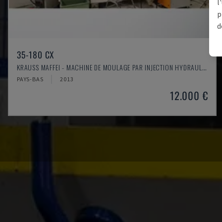
l
p
d
35-180 CX
KRAUSS MAFFEI - MACHINE DE MOULAGE PAR INJECTION HYDRAULIQUE
PAYS-BAS
2013
12.000 €