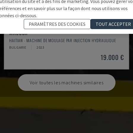
'utilisation du site et à des fins de marketing. Vous pouvez gérer vo
références et en savoir plus sur la façon dont nous utilisons vos
onnées ci-dessous.
PARAMÈTRES DES COOKIES
TOUT ACCEPTER
MA900ІІ
HAITIAN - MACHINE DE MOULAGE PAR INJECTION HYDRAULIQUE
BULGARIE
2023
19.000 €
Voir toutes les machines similaires