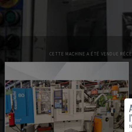
CETTE MACHINE A ÉTÉ VENDUE RÉC
A
l
N