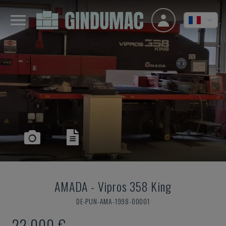
AMADA
-
Vipros 358 King
DE-PUN-AMA-1998-00001
22.000 €