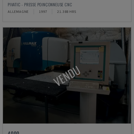
PIVATIC - PRESSE POINÇONNEUSE CNC
ALLEMAGNE
1997
21.388 HRS
VENDU
4000