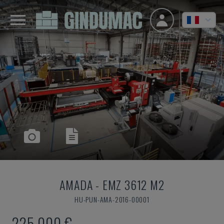
AMADA
-
EMZ 3612 M2
HU-PUN-AMA-2016-00001
225.000 €