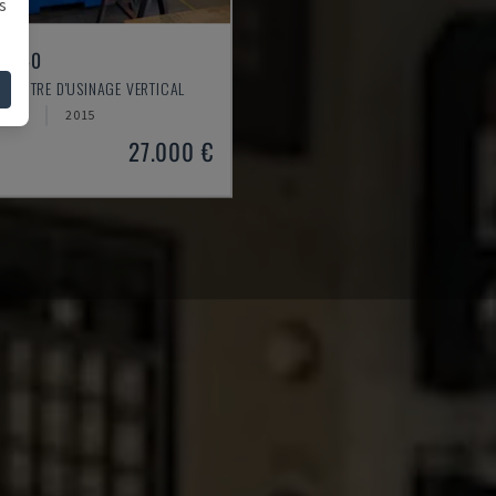
s
L 640
 CENTRE D'USINAGE VERTICAL
AGNE
2015
27.000 €