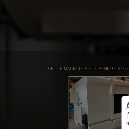
CETTE MACHINE A ÉTÉ VENDUE RÉC
A
l
N