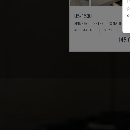
l
p
U5-1530
d
SPINNER - CENTRE D'USINAGE VER
ALLEMAGNE
2021
6.00
145.