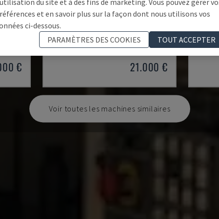
'utilisation du site et à des fins de marketing. Vous pouvez gérer vo
références et en savoir plus sur la façon dont nous utilisons vos
MYNX 550
X-MIL
onnées ci-dessous.
TICAL
DAEWOO - CENTRE D'USINAGE VERTICAL
KNUTH -
PARAMÈTRES DES COOKIES
TOUT ACCEPTER
0 HRS
ITALIE
2003
ALLEM
000 €
21.000 €
Voir toutes les machines similaires